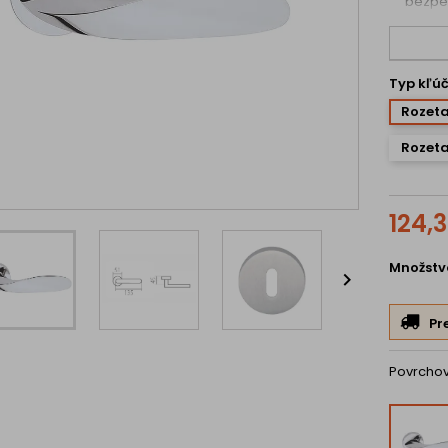
bezpeč
Typ kľú
Rozeta
Rozeta
124,
Množstv

Pr
Povrcho