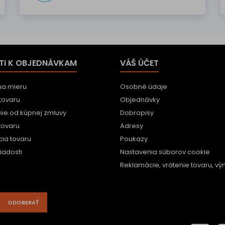
TI K OBJEDNÁVKAM
VÁŠ ÚČET
na mieru
Osobné údaje
tovaru
Objednávky
ie od kúpnej zmluvy
Dobropisy
tovaru
Adresy
ia tovaru
Poukazy
iadosti
Nastavenia súborov cookie
Reklamácie, vrátenie tovaru, vým