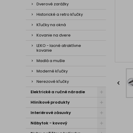
Dverové zarážky
Historické a retro kľučky
Kľučky na okná
Kovanie na dvere
LEKO - lacné atraktívne
kovanie
Madlá a mušle
Moderné kľučky
Nerezové kľučky

Elektrické a ručné náradie
Hliníkové produkty
Interiérové zásuvky
Nábytok - kovový