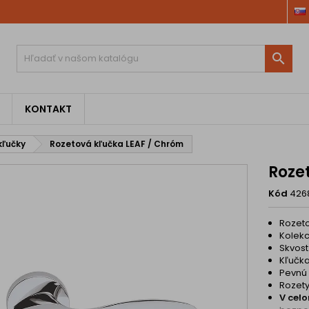

KONTAKT
kľučky
Rozetová kľučka LEAF / Chróm
Roze
Kód
426
Rozet
Kolek
Skvost
Kľučka
Pevnú
Rozet
V cel