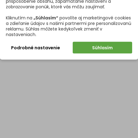
prispôsobenie obsahu, zapamätanie nastavení a
zobrazovanie ponúk, ktoré vás môžu zaujímať.
ová úprava
Chróm les
Kliknutím na
„Súhlasím“
povolíte aj marketingové cookies
a zdieľanie údajov s našimi partnermi pre personalizovanú
čiek
Rozetové
reklamu. Súhlas môžete kedykoľvek zmeniť v
nastaveniach.
Podrobné nastavenie
Súhlasím