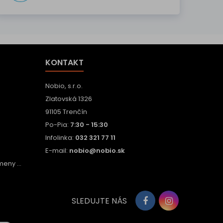
KONTAKT
Nobio, s.r.o.
Zlatovská 1326
91105 Trenčín
Po-Pia:
7:30 - 15:30
Infolinka:
032 321 77 11
E-mail:
nobio@nobio.sk
eny ...
SLEDUJTE NÁS