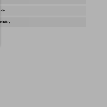
klý
 kľučky