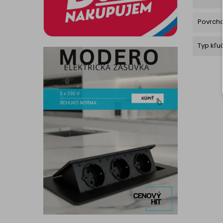
Povrch
Typ kľu