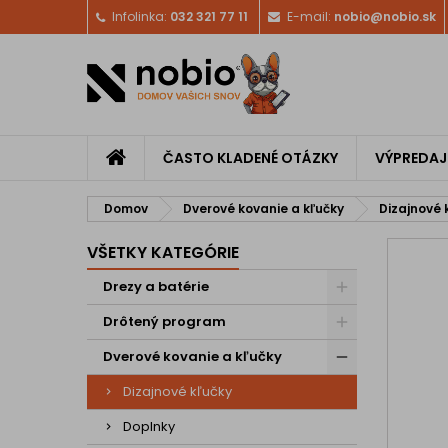
Infolinka:
032 321 77 11
E-mail:
nobio@nobio.sk
ČASTO KLADENÉ OTÁZKY
VÝPREDAJ
Domov
Dverové kovanie a kľučky
Dizajnové 
VŠETKY KATEGÓRIE
Drezy a batérie
Drôtený program
Dverové kovanie a kľučky
Dizajnové kľučky
Doplnky