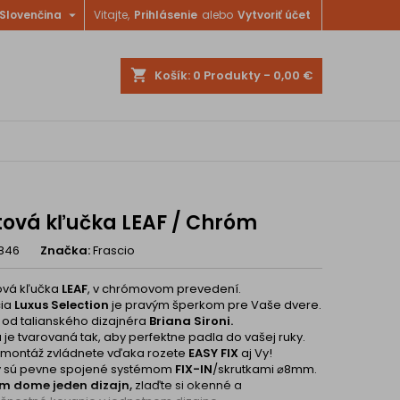

Slovenčina
Vitajte,
Prihlásenie
alebo
Vytvoriť účet
shopping_cart
Košík:
0
Produkty - 0,00 €
tová kľučka LEAF / Chróm
846
Značka:
Frascio
ová kľučka
LEAF
, v chrómovom prevedení.
cia
Luxus Selection
je pravým šperkom pre Vaše dvere.
 od talianského dizajnéra
Briana Sironi.
 je tvarovaná tak, aby perfektne padla do vašej ruky.
 montáž zvládnete vďaka rozete
EASY FIX
aj Vy!
y sú pevne spojené systémom
FIX-IN
/skrutkami ⌀8mm.
om dome jeden dizajn,
zlaďte si okenné a