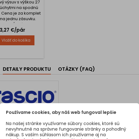
vý výsuv s výškou 27
úchytmi na spodnú
 Cena je za komplet
na jednu zásuvku.
utie 3/4 zásuvky.
Cena
3,27 €/pár
Vložiť do košíka
DETAILY PRODUKTU
OTÁZKY (FAQ)
Používame cookies, aby náš web fungoval lepšie
846
Na našej stránke využívame súbory cookies, ktoré sú
sti produktu
nevyhnutné na správne fungovanie stránky a pohodlný
nákup. S vaším súhlasom ich používame aj na
l
Zliatina