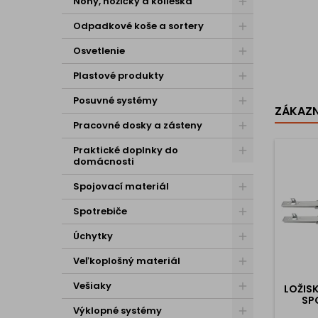
Nohy, nožičky a kolieska
Odpadkové koše a sortery
Osvetlenie
Plastové produkty
Posuvné systémy
ZÁKAZNÍ
Pracovné dosky a zásteny
Praktické doplnky do
domácnosti
Spojovací materiál
Spotrebiče
Úchytky
Veľkoplošný materiál
Vešiaky
LOŽIS
SP
Výklopné systémy