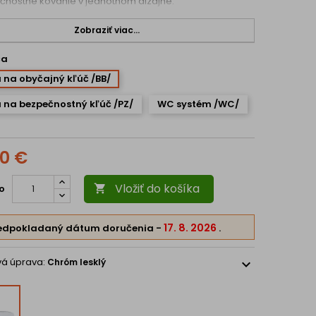
nostné kovanie v jednotnom dizajne.
Zobraziť viac...
ča
 na obyčajný kľúč /BB/
 na bezpečnostný kľúč /PZ/
WC systém /WC/
30 €
Vložiť do košíka
o

17. 8. 2026
edpokladaný dátum doručenia
-
.
vá úprava:
Chróm lesklý
expand_more