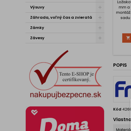
Ložisko
Výsuvy
mm a 
montáž.
Záhrada, voľný čas a zvieratá
sadu 
Vysun
Zámky
Závesy

POPIS
Kód
426
Vlastno
Materiá