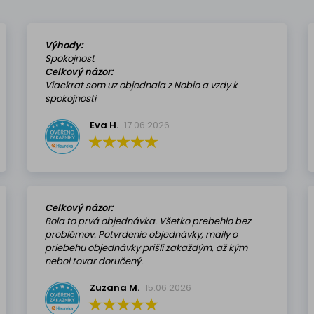
Výhody:
Spokojnost
Celkový názor:
Viackrat som uz objednala z Nobio a vzdy k
spokojnosti
Eva H.
17.06.2026
Celkový názor:
Bola to prvá objednávka. Všetko prebehlo bez
problémov. Potvrdenie objednávky, maily o
priebehu objednávky prišli zakaždým, až kým
nebol tovar doručený.
Zuzana M.
15.06.2026