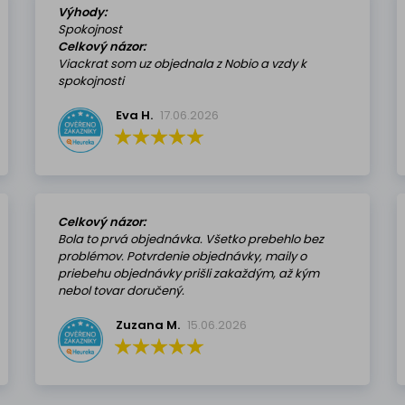
Výhody:
Spokojnost
Celkový názor:
Viackrat som uz objednala z Nobio a vzdy k
spokojnosti
Eva H.
17.06.2026
Celkový názor:
Bola to prvá objednávka. Všetko prebehlo bez
problémov. Potvrdenie objednávky, maily o
priebehu objednávky prišli zakaždým, až kým
nebol tovar doručený.
Zuzana M.
15.06.2026