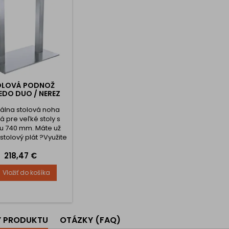
OLOVÁ PODNOŽ
EDO DUO / NEREZ
álna stolová noha
á pre veľké stoly s
u 740 mm. Máte už
stolový plát ?Využite
nline poradenstvo a
Cena
218,47 €
so stolovými nohami
dáme stolový plát
Vložiť do košíka
bený z materiálu
ého pre pracovné
sky alebo iného
o materiálu a to vo
adaných mierach v
Y PRODUKTU
OTÁZKY (FAQ)
nkurenčnej cene a