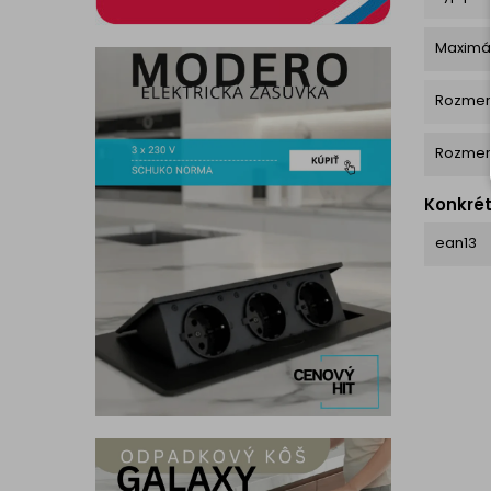
Maximál
Rozmer
Rozmer
Konkré
ean13