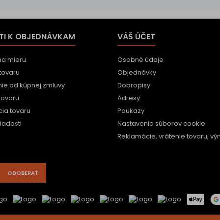
TI K OBJEDNÁVKAM
VÁŠ ÚČET
na mieru
Osobné údaje
tovaru
Objednávky
ie od kúpnej zmluvy
Dobropisy
tovaru
Adresy
ia tovaru
Poukazy
iadosti
Nastavenia súborov cookie
Reklamácie, vrátenie tovaru, vým