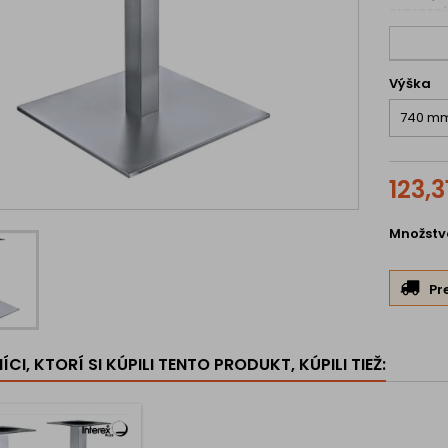
expresný
Prispôso
obmedzen
preveden
Výška
123,3
Množstv
Pr
CI, KTORÍ SI KÚPILI TENTO PRODUKT, KÚPILI TIEŽ: