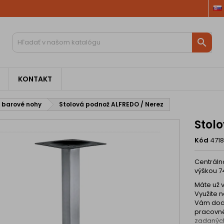

KONTAKT
 barové nohy
Stolová podnož ALFREDO / Nerez
Stol
Kód
471
Centráln
výškou 
Máte už v
Využite 
Vám dodá
pracovné
zadaných