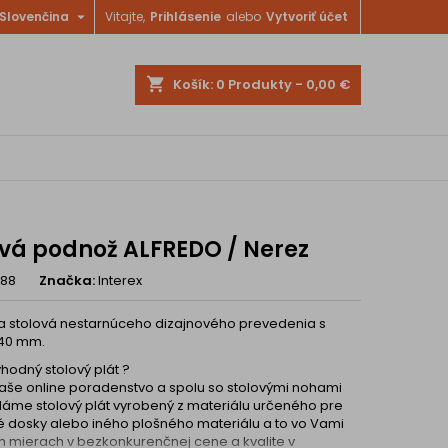

Slovenčina
Vitajte,
Prihlásenie
alebo
Vytvoriť účet
shopping_cart
Košík:
0
Produkty - 0,00 €
ová podnož ALFREDO / Nerez
888
Značka:
Interex
a stolová nestarnúceho dizajnového prevedenia s
740 mm.
hodný stolový plát ?
naše online poradenstvo a spolu so stolovými nohami
me stolový plát vyrobený z materiálu určeného pre
 dosky alebo iného plošného materiálu a to vo Vami
 mierach v bezkonkurenčnej cene a kvalite v