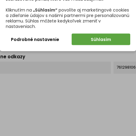
Kliknutím na
„Súhlasím“
povolíte aj marketingové cookies
na veľkosť stolového plátu
900 x 90
a zdieľanie údajov s našimi partnermi pre personalizovanú
reklamu. Súhlas môžete kedykoľvek zmeniť v
nastaveniach.
 horného plechu
250 x 25
Podrobné nastavenie
Súhlasím
 spodnej základne
450 x 45
tne odkazy
76129810