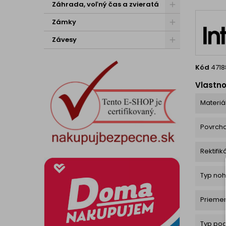
kva
Záhrada, voľný čas a zvieratá
Zámky
Závesy
Kód
4718
Vlastno
Materiá
Povrch
Rektifik
Typ noh
Prieme
Typ po