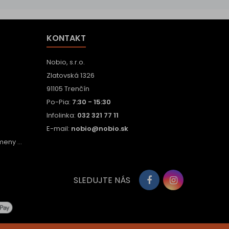
KONTAKT
Nobio, s.r.o.
Zlatovská 1326
91105 Trenčín
Po-Pia:
7:30 - 15:30
Infolinka:
032 321 77 11
E-mail:
nobio@nobio.sk
eny ...
SLEDUJTE NÁS