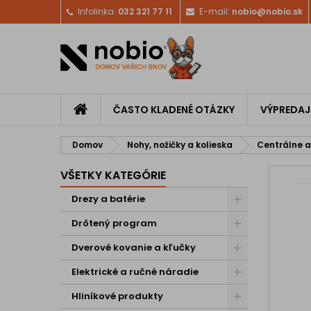
Infolinka:
032 321 77 11
E-mail:
nobio@nobio.sk
ČASTO KLADENÉ OTÁZKY
VÝPREDAJ
Domov
Nohy, nožičky a kolieska
Centrálne a
VŠETKY KATEGÓRIE
Drezy a batérie
Drôtený program
Dverové kovanie a kľučky
Elektrické a ručné náradie
Hliníkové produkty