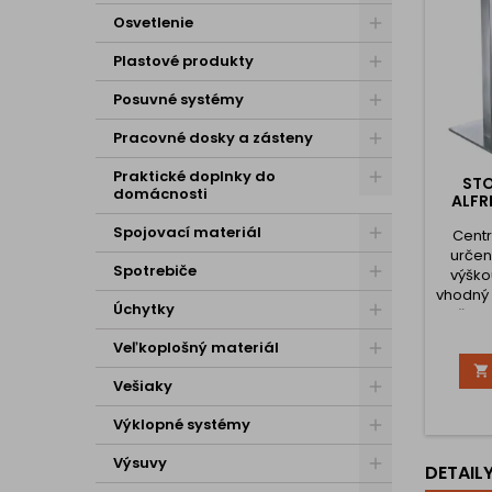
Osvetlenie
Plastové produkty
Posuvné systémy
Pracovné dosky a zásteny
Praktické doplnky do
ST
domácnosti
ALFR
Spojovací materiál
Centr
určen
Spotrebiče
výško
vhodný 
Úchytky
naše o
spolu 
Veľkoplošný materiál
Vám do

vyro
Vešiaky
určen
do
Výklopné systémy
plošnéh
Vami z
Výsuvy
DETAIL
bezko