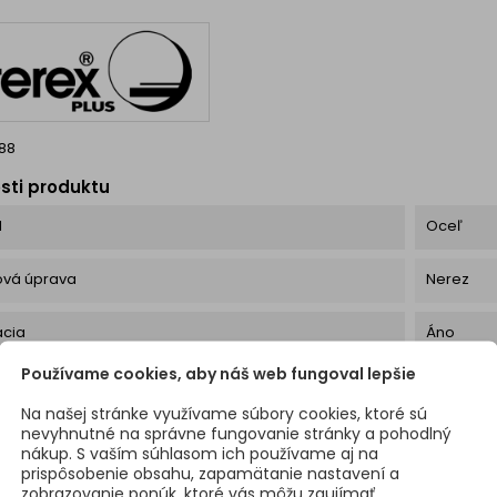
lite v expresných
dodacích...
88
sti produktu
l
Oceľ
ová úprava
Nerez
ácia
Áno
Používame cookies, aby náš web fungoval lepšie
y
Hranaté
Na našej stránke využívame súbory cookies, ktoré sú
nevyhnutné na správne fungovanie stránky a pohodlný
r
60 x 60 
nákup. S vaším súhlasom ich používame aj na
prispôsobenie obsahu, zapamätanie nastavení a
dnože
zobrazovanie ponúk, ktoré vás môžu zaujímať.
Štandard