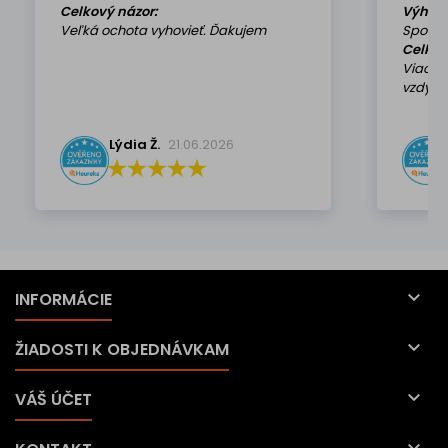
Celkový názor:
Výhod
Veľká ochota vyhovieť. Ďakujem
Spokoj
Celkov
Viackr
vzdy k 
Lýdia Ž.
21.06.2026

INFORMÁCIE

ŽIADOSTI K OBJEDNÁVKAM

VÁŠ ÚČET