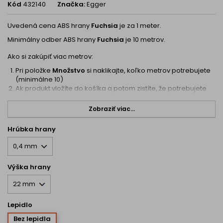
Kód
432140
Značka:
Egger
Uvedená cena ABS hrany
Fuchsia
je za 1 meter.
Minimálny odber ABS hrany
Fuchsia
je 10 metrov.
Ako si zakúpiť viac metrov:
Pri položke
Množstvo
si naklikajte, koľko metrov potrebujete
(minimálne 10)
Ak produkt vložíte do košíka a potom zistíte, že potrebujete
viac, naklikajte si koľko ešte potrebujete (teraz je možné
pridať si aj menej ako 10, keďže v košíku je už splnených 10
Zobraziť viac...
metrov)
Hrúbka hrany
Výška hrany
Lepidlo
Bez lepidla