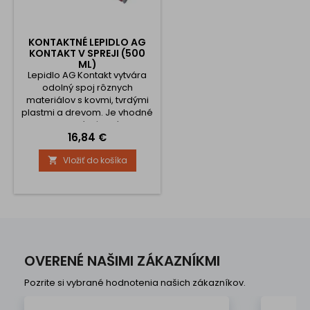
KONTAKTNÉ LEPIDLO AG
KONTAKT V SPREJI (500
ML)
Lepidlo AG Kontakt vytvára
odolný spoj rôznych
materiálov s kovmi, tvrdými
plastmi a drevom. Je vhodné
pri lepení vláknitých,
Cena
16,84 €
poréznych a neporéznych
materiálov, peny, textílií,
Vložiť do košíka

spájaní plošných materiálov.
Pri lepení odporúčame
lepidlo nanášať na oba
lepené povrchy, v prípade,
ak sú veľmi savé, tak aj v
dvoch vrstvách. Nehodí sa na
lepenie vinylov,...
OVERENÉ NAŠIMI ZÁKAZNÍKMI
Pozrite si vybrané hodnotenia našich zákazníkov.