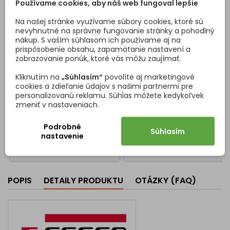
Používame cookies, aby náš web fungoval lepšie
Na našej stránke využívame súbory cookies, ktoré sú
nevyhnutné na správne fungovanie stránky a pohodlný
nákup. S vaším súhlasom ich používame aj na
ABS HRANA FJORD / U18501
ABS HRANA EGGER MODRÁ
prispôsobenie obsahu, zapamätanie nastavení a
SD
PERLIČKA U515/ST9 / BM
zobrazovanie ponúk, ktoré vás môžu zaujímať.
Uvedená cena ABS hrany je
Nábytkové ABS hrany
Kliknutím na
„Súhlasím“
povolíte aj marketingové
za 1 meter. Minimálny odber
objednávajte už od 1 m dĺžky.
cookies a zdieľanie údajov s našimi partnermi pre
ABS hrany je 5 metrov. Ako si
Nemusíte kupovať veľké
personalizovanú reklamu. Súhlas môžete kedykoľvek
zakúpiť viac metrov: Pri
balenia hrán pre jeden kus
zmeniť v nastaveniach.
položke Množstvo si
nábytku. Ušetríte. Uvedený
Cena
Cena
0,87 €/meter
1,33 €/meter
naklikajte, koľko metrov
dekor zodpovedá výrobcovi:
Podrobné
potrebujete (minimálne 5) Ak
EGGER - dekor U515/ST9 Cena
Súhlasím
nastavenie
Vložiť do košíka
Vložiť do košíka


produkt vložíte do košíka a
je za bežný meter
potom zistíte, že potrebujete
viac, naklikajte si koľko ešte
potrebujete (teraz je možné
pridať si aj menej ako 5,
POPIS
DETAILY PRODUKTU
OTÁZKY (FAQ)
keďže v košíku je už...